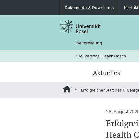
Dokumente & Downloads
Kontakt
Weiterbildung
CAS Personal Health Coach
Aktuelles
Erfolgreicher Start des 6. Lehr
News-Übersicht
Inhalte & Abschluss
Leitung
Kosten
Kontakt
26. August 202
Erfolgre
Health 