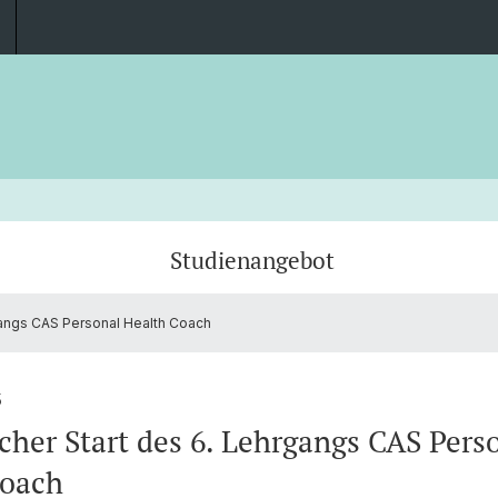
Studienangebot
gangs CAS Personal Health Coach
Veranstaltungs-Übersicht
Zielpublikum, Anmeldung & Zulassung
Dozierende
Termin
Dokum
Häufige Fragen - FAQ's
Impressum
Berufs
5
icher Start des 6. Lehrgangs CAS Pers
Coach