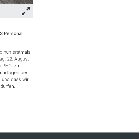
AS Personal
d nun erstmals
ag, 22. August
s PHC, zu
rundlagen des
 und dass wir
dürfen.