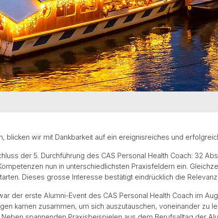
 blicken wir mit Dankbarkeit auf ein ereignisreiches und erfolgrei
schluss der 5. Durchführung des CAS Personal Health Coach: 32 Abs
ompetenzen nun in unterschiedlichsten Praxisfeldern ein. Gleichzei
ten. Dieses grosse Interesse bestätigt eindrücklich die Relevanz u
war der erste Alumni-Event des CAS Personal Health Coach im Aug
ängen kamen zusammen, um sich auszutauschen, voneinander zu l
 Neben spannenden Praxisbeispielen aus dem Berufsalltag der Alu