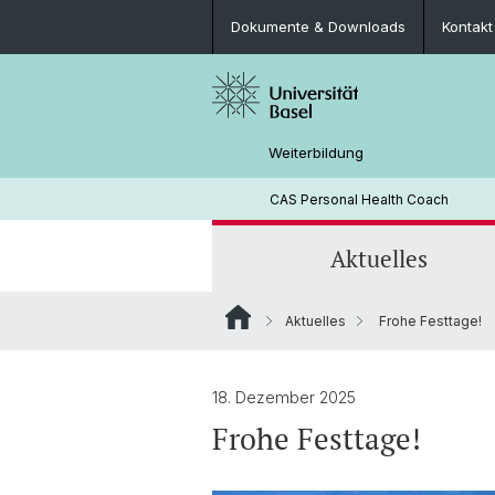
Dokumente & Downloads
Kontakt
Weiterbildung
CAS Personal Health Coach
Aktuelles
Aktuelles
Frohe Festtage!
News-Übersicht
Inhalte & Abschluss
Leitung
Kosten
Kontakt
18. Dezember 2025
Frohe Festtage!